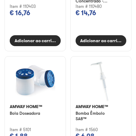
Concentrado -
Item # 110403
Garden Blooms
Item # 110480
€ 16,76
€ 14,76
SA8™
Adicionar ao carrinho
Adicionar ao carrinho
AMWAY HOME™
AMWAY HOME™
Bola Doseadora
Bomba Êmbolo
SA8™
Item # 5101
Item # 1560