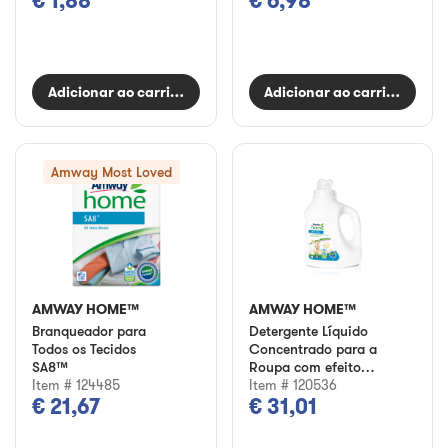
€ 1,88
€ 6,98
Adicionar ao carrinho
Adicionar ao carrinho
Amway Most Loved
AMWAY HOME™
AMWAY HOME™
Branqueador para
Detergente Líquido
Todos os Tecidos
Concentrado para a
SA8™
Roupa com efeito
Item # 124485
amaciador SA8™
Item # 120536
€ 21,67
€ 31,01
BABY