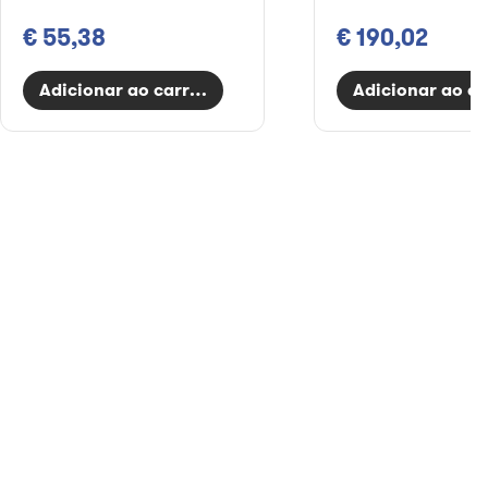
€ 55,38
€ 190,02
Adicionar ao carrinho
Adicionar ao ca