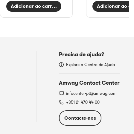
Adicionar ao carrinho
Adicionar ao ca
Precisa de ajuda?
Explore o Centro de Ajuda
Amway Contact Center
infocenter-pt@amway.com
+351 21 470 44 00
Contacte-nos