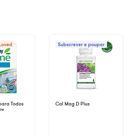
Loved
Subscrever e poupar
para Todos
Cal Mag D Plus
8™