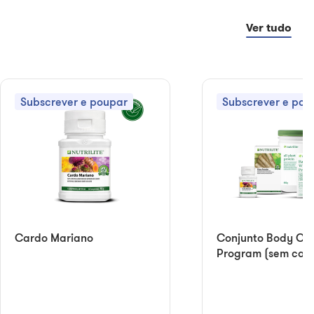
Ver tudo
Subscrever e poupar
Subscrever e pou
Cardo Mariano
Conjunto Body Cle
Program (sem caix