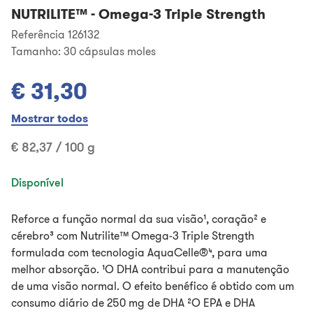
NUTRILITE™
-
Omega-3 Triple Strength
Referência 126132
Tamanho:
30 cápsulas moles
€ 31,30
Mostrar todos
€ 82,37 / 100 g
Disponível
Reforce a função normal da sua visão¹, coração² e
cérebro³ com Nutrilite™ Omega-3 Triple Strength
formulada com tecnologia AquaCelle®⁴, para uma
melhor absorção. ¹O DHA contribui para a manutenção
de uma visão normal. O efeito benéfico é obtido com um
consumo diário de 250 mg de DHA ²O EPA e DHA