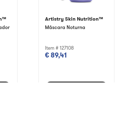
on™
Artistry Skin Nutrition™
ador
Máscara Noturna
Item # 127108
€ 89,41
nho
Adicionar ao carrinho
Subscrever e poupar