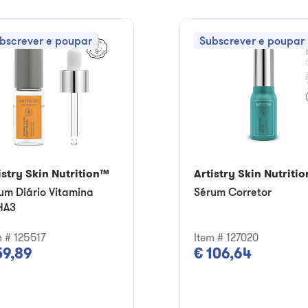
bscrever e poupar
Subscrever e poupar
istry Skin Nutrition™
Artistry Skin Nutriti
um Diário Vitamina
Sérum Corretor
HA3
m # 125517
Item # 127020
59,89
€ 106,64