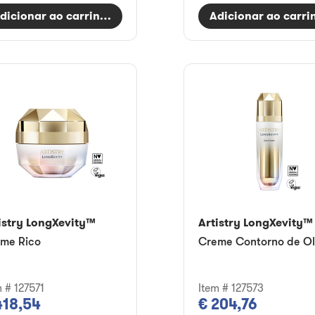
dicionar ao carrinho
Adicionar ao carri
istry LongXevity™
Artistry LongXevity™
me Rico
Creme Contorno de O
m # 127571
Item # 127573
418,54
€ 204,76