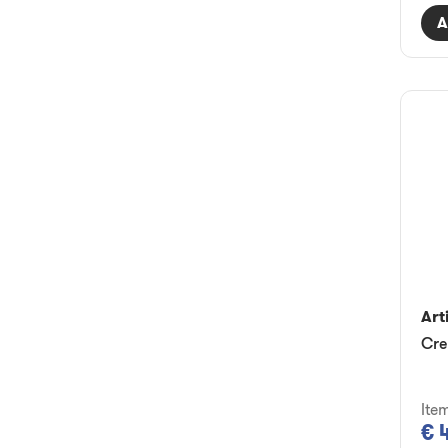
A
Art
Cre
Ite
€ 