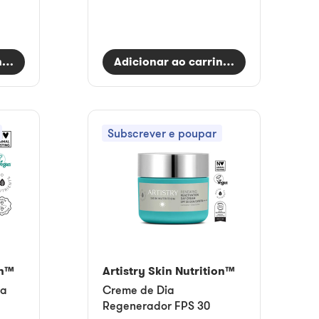
nho
Adicionar ao carrinho
Subscrever e poupar
on™
Artistry Skin Nutrition™
ra
Creme de Dia
Regenerador FPS 30