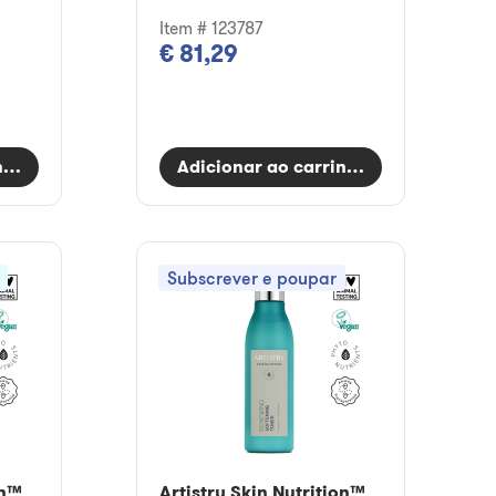
Item # 123787
€ 81,29
nho
Adicionar ao carrinho
Subscrever e poupar
on™
Artistry Skin Nutrition™