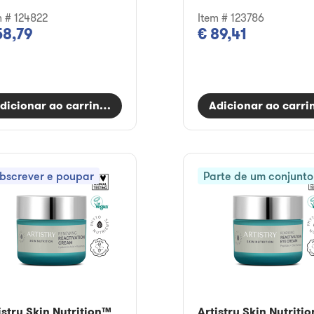
m # 124822
Item # 123786
58,79
€ 89,41
dicionar ao carrinho
Adicionar ao carri
bscrever e poupar
Parte de um conjunto
istry Skin Nutrition™
Artistry Skin Nutriti