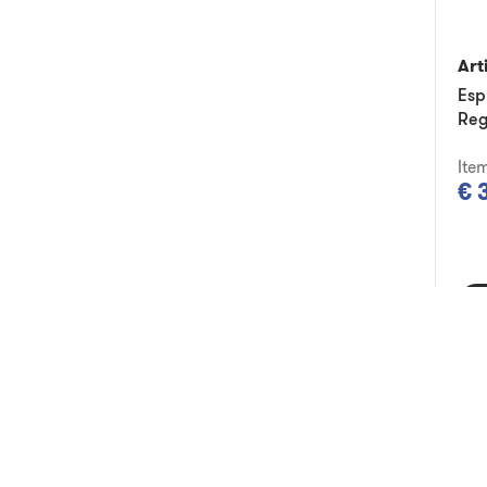
Art
Esp
Reg
Ite
€ 
A
Am