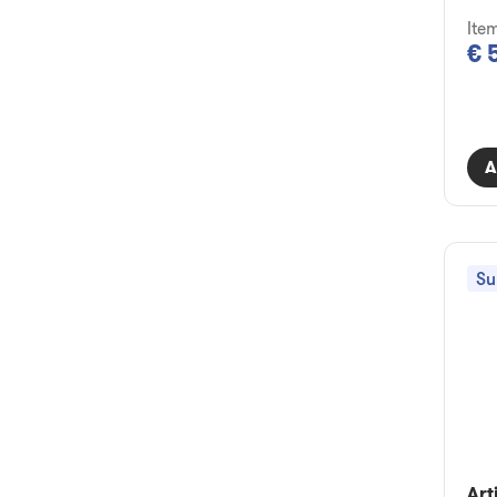
Ite
€ 
A
Su
Art