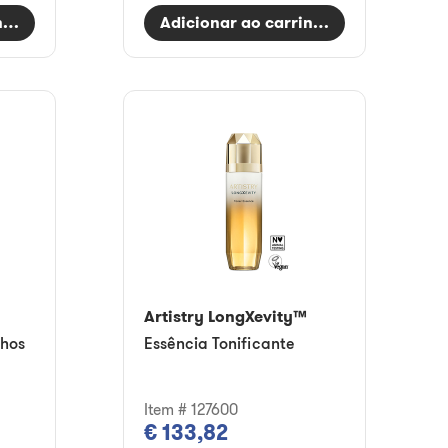
nho
Adicionar ao carrinho
Artistry LongXevity™
lhos
Essência Tonificante
Item # 127600
€ 133,82