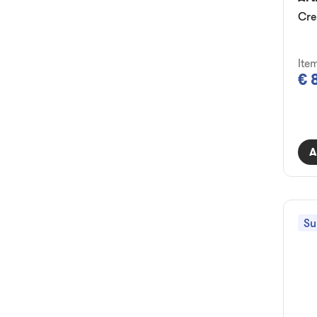
Cre
Ite
€ 
A
Su