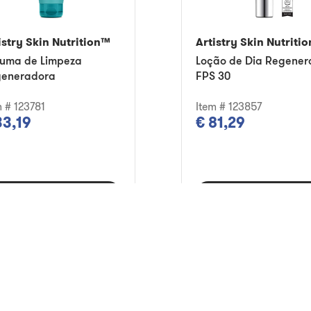
istry Skin Nutrition™
Artistry Skin Nutriti
uma de Limpeza
Loção de Dia Regener
eneradora
FPS 30
m # 123781
Item # 123857
33,19
€ 81,29
dicionar ao carrinho
Adicionar ao carri
way Most Loved
Subscrever e poupar