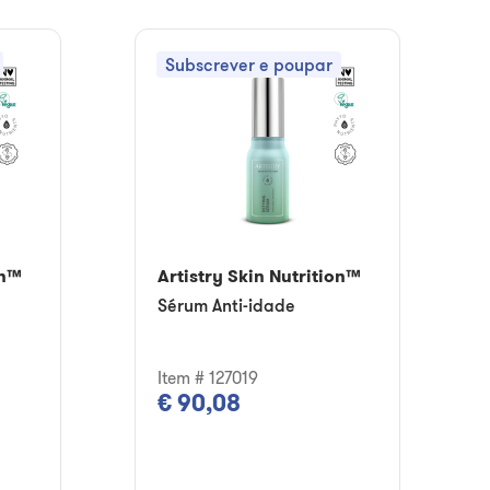
Subscrever e poupar
on™
Artistry Skin Nutrition™
Sérum Anti-idade
Item # 127019
€ 90,08