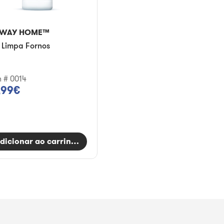
WAY HOME™
 Limpa Fornos
m # 0014
,99€
dicionar ao carrinho