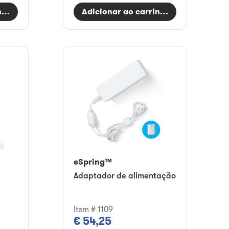
nho
Adicionar ao carrinho
eSpring™
Adaptador de alimentação
Item # 1109
€ 54,25