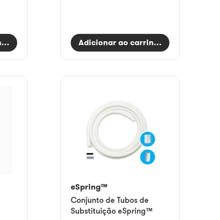
nho
Adicionar ao carrinho
eSpring™
Conjunto de Tubos de
Substituição eSpring™