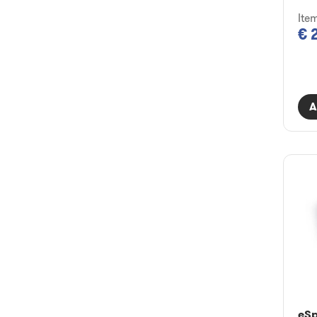
Ite
€ 
A
eS