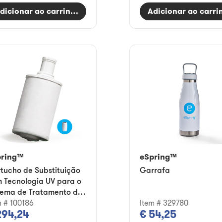
dicionar ao carrinho
Adicionar ao carri
pring™
eSpring™
tucho de Substituição
Garrafa
 Tecnologia UV para o
tema de Tratamento de
ua
m # 100186
Item # 329780
294,24
€ 54,25