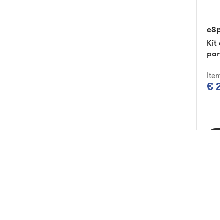
eS
Kit
par
Ite
€ 
A