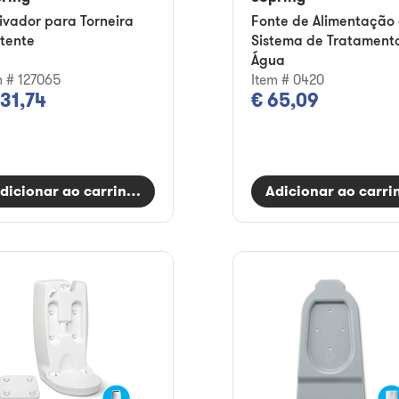
ivador para Torneira
Fonte de Alimentação
stente
Sistema de Tratament
Água
m # 127065
Item # 0420
131,74
€ 65,09
dicionar ao carrinho
Adicionar ao carri