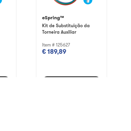
eSpring™
Kit de Substituição da
Torneira Auxiliar
Item # 125627
€ 189,89
nho
Adicionar ao carrinho