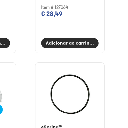
Item # 127064
€ 28,49
nho
Adicionar ao carrinho
eSpring™