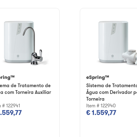
pring™
eSpring™
tema de Tratamento de
Sistema de Tratament
a com Torneira Auxiliar
Água com Derivador p
Torneira
m # 122941
Item # 122940
1.559,77
€ 1.559,77