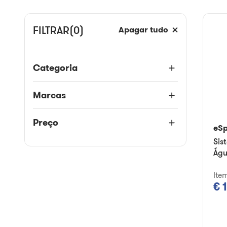
FILTRAR
(0)
Apagar tudo
Categoria
Marcas
Preço
eS
Sis
Águ
Ite
€ 