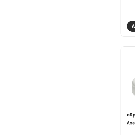
A
eS
Ane