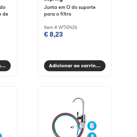
 do
Junta em O do suporte
o de
para o filtro
Item # WTI0426
€ 8,23
nho
Adicionar ao carrinho