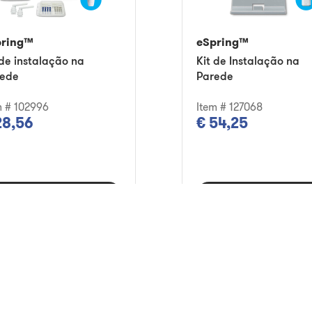
pring™
eSpring™
 de instalação na
Kit de Instalação na
ede
Parede
m # 102996
Item # 127068
28,56
€ 54,25
dicionar ao carrinho
Adicionar ao carri