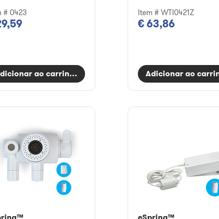
m # 0423
Item # WTI0421Z
29,59
€ 63,86
dicionar ao carrinho
Adicionar ao carri
pring™
eSpring™