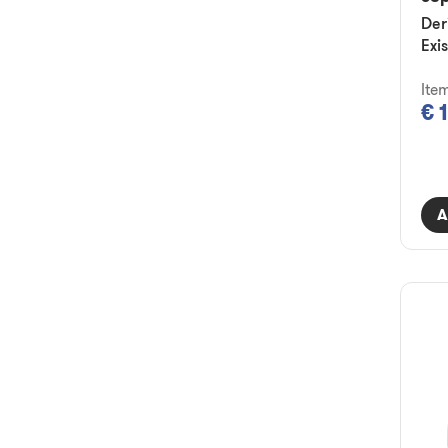
Der
Exi
Ite
€ 
A