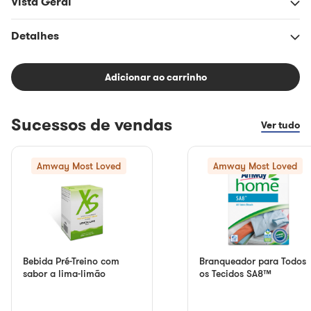
Vista Geral
Detalhes
Adicionar ao carrinho
Sucessos de vendas
Ver tudo
Amway Most Loved
Amway Most Loved
Bebida Pré-Treino com
Branqueador para Todos
sabor a lima-limão
os Tecidos SA8™