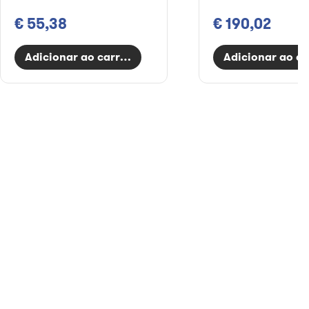
€ 55,38
€ 190,02
Adicionar ao carrinho
Adicionar ao ca