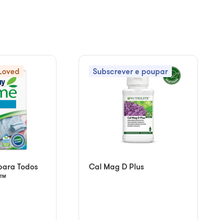
Loved
Subscrever e poupar
para Todos
Cal Mag D Plus
8™