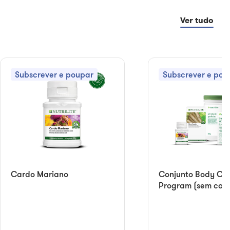
Ver tudo
Subscrever e poupar
Subscrever e pou
Cardo Mariano
Conjunto Body Cle
Program (sem caix