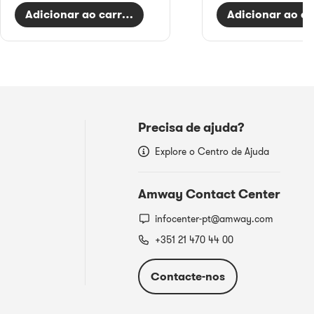
Adicionar ao carrinho
Adicionar ao ca
Precisa de ajuda?
Explore o Centro de Ajuda
Amway Contact Center
infocenter-pt@amway.com
+351 21 470 44 00
Contacte-nos