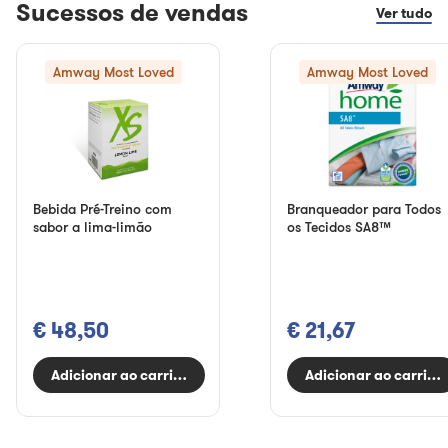
Sucessos de vendas
Ver tudo
Amway Most Loved
Amway Most Loved
Bebida Pré-Treino com
Branqueador para Todos
sabor a lima-limão
os Tecidos SA8™
€ 48,50
€ 21,67
Adicionar ao carrinho
Adicionar ao carrinh