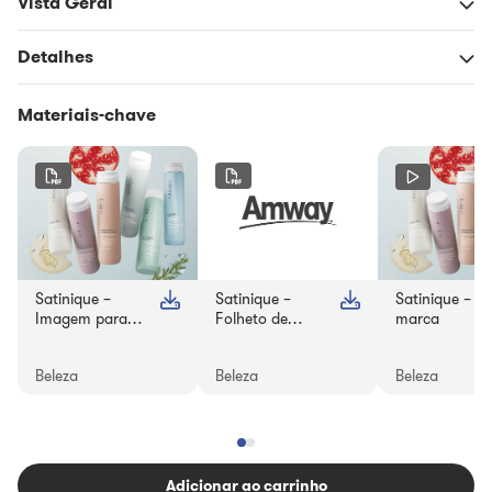
Vista Geral
Detalhes
Materiais-chave
Satinique –
Satinique –
Satinique – V
Imagem para
Folheto de
marca
WhatsApp
combinação de
produtos
Beleza
Beleza
Beleza
Adicionar ao carrinho