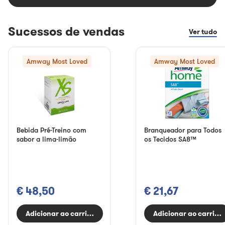
Sucessos de vendas
Ver tudo
Amway Most Loved
Amway Most Loved
Bebida Pré-Treino com
Branqueador para Todos
sabor a lima-limão
os Tecidos SA8™
€ 48,50
€ 21,67
Adicionar ao carrinho
Adicionar ao carrinh