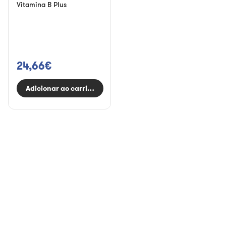
Vitamina B Plus
24,66€
Adicionar ao carrinho
Recomendado
Ver tudo
Subscrever e
Subscrever e
poupar
poupar