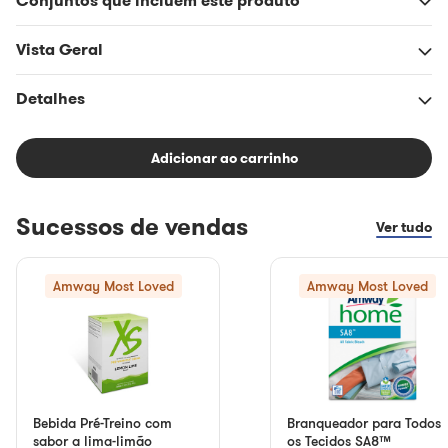
Conjuntos que incluem este produto
Vista Geral
Detalhes
Adicionar ao carrinho
Sucessos de vendas
Ver tudo
Amway Most Loved
Amway Most Loved
Bebida Pré-Treino com
Branqueador para Todos
sabor a lima-limão
os Tecidos SA8™