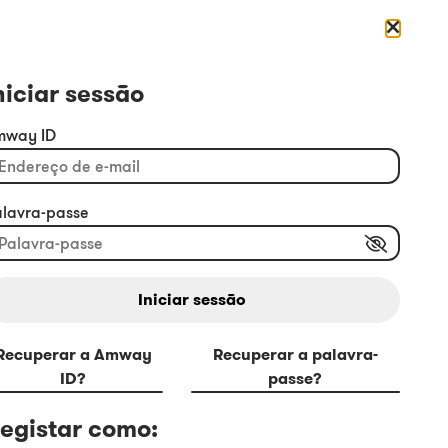
Português
Iniciar sessão
niciar sessão
mway ID
alavra-passe
Iniciar sessão
Recuperar a Amway
Recuperar a palavra-
ID
?
passe?
egistar como: