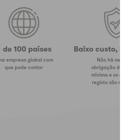
 de 100 países
Baixo custo, baixo
a empresa global com
Não há nenhuma
que pode contar
obrigação de compr
mínima e os custos d
registo são reduzido