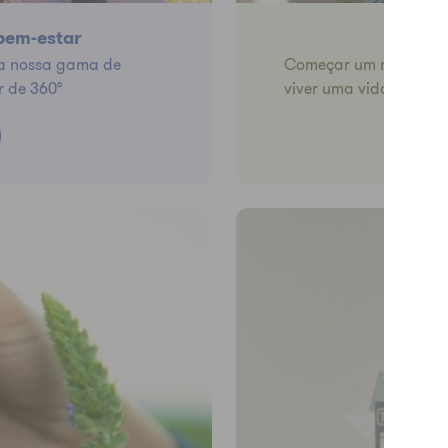
 bem-estar
e a nossa gama de
Começar um negócio A
r de 360°
viver uma vida melhor