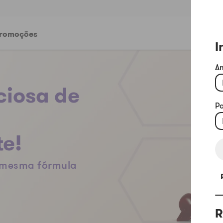
romoções
I
A
ciosa de
P
e!
a mesma fórmula
R